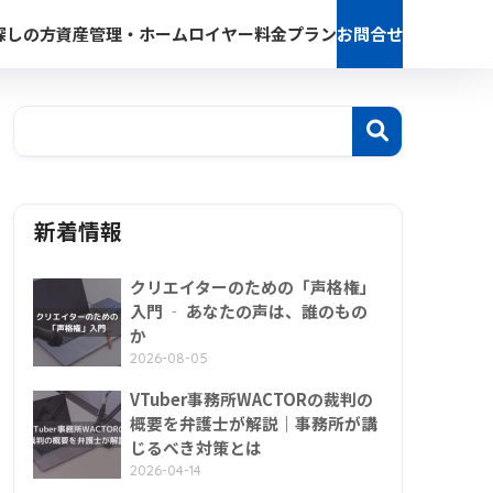
探しの方
資産管理・ホームロイヤー
料金プラン
お問合せ
新着情報
クリエイターのための「声格権」
入門 ‐ あなたの声は、誰のもの
か
2026-08-05
VTuber事務所WACTORの裁判の
概要を弁護士が解説｜事務所が講
じるべき対策とは
2026-04-14