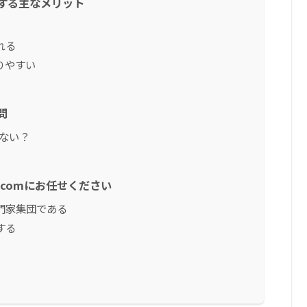
する主なメリット
れる
りやすい
問
ない？
comにお任せください
門家集団である
する