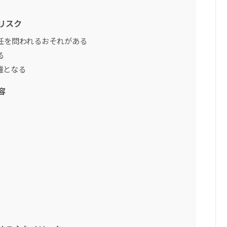
リスク
任を問われるおそれがある
る
難となる
容