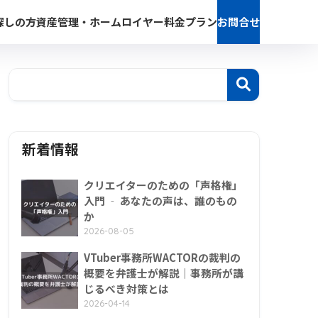
探しの方
資産管理・ホームロイヤー
料金プラン
お問合せ
新着情報
クリエイターのための「声格権」
入門 ‐ あなたの声は、誰のもの
か
2026-08-05
VTuber事務所WACTORの裁判の
概要を弁護士が解説｜事務所が講
じるべき対策とは
2026-04-14